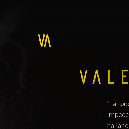
Val
"La pr
impecca
ha lanc