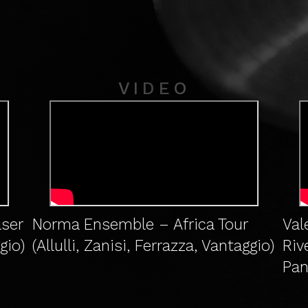
VIDEO
aser
Norma Ensemble – Africa Tour
Val
gio)
(Allulli, Zanisi, Ferrazza, Vantaggio)
Riv
Pan