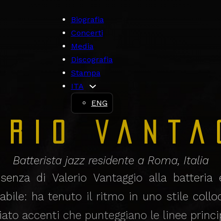
Biografia
Concerti
Media
Discografia
Stampa
ITA
ENG
erio Vanta
Batterista jazz residente a Roma, Italia
esenza di Valerio Vantaggio alla batteria 
bile: ha tenuto il ritmo in uno stile collo
iato accenti che punteggiano le linee princi