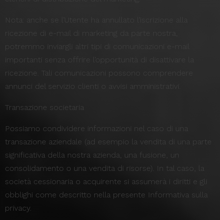
Nota: anche se l’Utente ha annullato l’iscrizione alla
ricezione di e-mail di marketing da parte nostra,
potremmo inviargli altri tipi di comunicazioni e-mail
importanti senza offrire l’opportunità di disattivare la
ricezione. Tali comunicazioni possono comprendere
annunci del servizio clienti o avvisi amministrativi.
Transazione societaria
Possiamo condividere informazioni nel caso di una
transazione aziendale (ad esempio la vendita di una parte
significativa della nostra azienda, una fusione, un
consolidamento o una vendita di risorse). In tal caso, la
società cessionaria o acquirente si assumerà i diritti e gli
obblighi come descritto nella presente Informativa sulla
privacy.