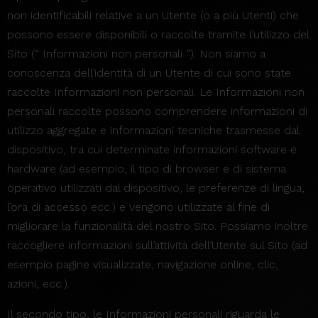
non identificabili relative a un Utente (o a più Utenti) che
possono essere disponibili o raccolte tramite l’utilizzo del
Sito (“ Informazioni non personali ”). Non siamo a
conoscenza dell’identità di un Utente di cui sono state
raccolte Informazioni non personali. Le Informazioni non
personali raccolte possono comprendere informazioni di
utilizzo aggregate e informazioni tecniche trasmesse dal
dispositivo, tra cui determinate informazioni software e
hardware (ad esempio, il tipo di browser e di sistema
operativo utilizzati dal dispositivo, le preferenze di lingua,
l’ora di accesso ecc.) e vengono utilizzate al fine di
migliorare la funzionalità del nostro Sito. Possiamo inoltre
raccogliere informazioni sull’attività dell’Utente sul Sito (ad
esempio pagine visualizzate, navigazione online, clic,
azioni, ecc.).
Il secondo tipo, le Informazioni personali riguarda le