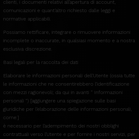
clienti, i documenti relativi all’apertura di account,
comunicazioni e quant’altro richiesto dalle leggi e
normative applicabili.
Possiamo rettificare, integrare o rimuovere informazioni
incomplete o inaccurate, in qualsiasi momento e a nostra
esclusiva discrezione.
Basi legali per la raccolta dei dati
Elaborare le informazioni personali dell’Utente (ossia tutte
le informazioni che ne consentirebbero l’identificazione
con mezzi ragionevoli; da qui in avanti ” Informazioni
personali “) [aggiungere una spiegazione sulle basi
giuridiche per l’elaborazione delle informazioni personali,
come:]
è necessario per l’adempimento dei nostri obblighi
contrattuali verso l’Utente e per fornire i nostri servizi, per