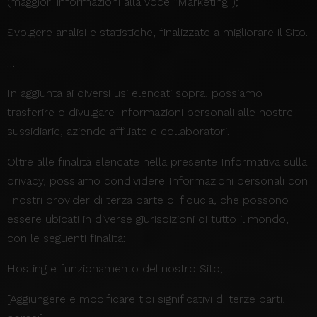
(maggiori informazioni alla voce “Marketing”);
Svolgere analisi e statistiche, finalizzate a migliorare il Sito.
…
In aggiunta ai diversi usi elencati sopra, possiamo
trasferire o divulgare Informazioni personali alle nostre
sussidiarie, aziende affiliate e collaboratori.
Oltre alle finalità elencate nella presente Informativa sulla
privacy, possiamo condividere Informazioni personali con
i nostri provider di terza parte di fiducia, che possono
essere ubicati in diverse giurisdizioni di tutto il mondo,
con le seguenti finalità:
Hosting e funzionamento del nostro Sito;
[Aggiungere e modificare tipi significativi di terze parti,