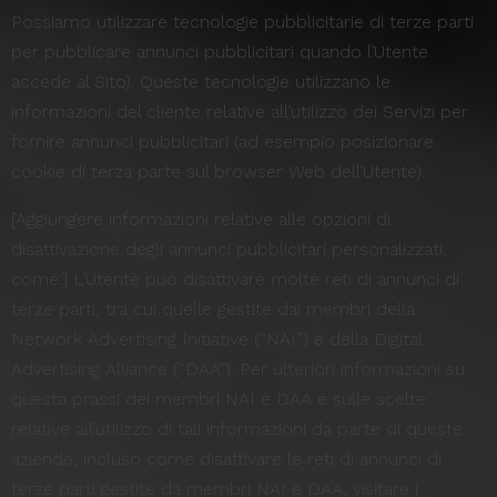
Possiamo utilizzare tecnologie pubblicitarie di terze parti
per pubblicare annunci pubblicitari quando l’Utente
accede al Sito). Queste tecnologie utilizzano le
informazioni del cliente relative all’utilizzo dei Servizi per
fornire annunci pubblicitari (ad esempio posizionare
cookie di terza parte sul browser Web dell’Utente).
[Aggiungere informazioni relative alle opzioni di
disattivazione degli annunci pubblicitari personalizzati,
come:] L’Utente può disattivare molte reti di annunci di
terze parti, tra cui quelle gestite dai membri della
Network Advertising Initiative (“NAI”) e della Digital
Advertising Alliance (“DAA”). Per ulteriori informazioni su
questa prassi dei membri NAI e DAA e sulle scelte
relative all’utilizzo di tali informazioni da parte di queste
aziende, incluso come disattivare le reti di annunci di
terze parti gestite da membri NAI e DAA, visitare i