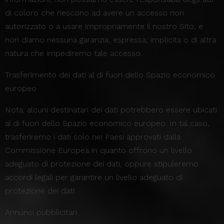
di coloro che riescono ad avere un accesso non
autorizzato o a usare impropriamente il nostro Sito, e
non diamo nessuna garanzia, espressa, implicita o di altra
natura che impediremo tale accesso.
Trasferimento dei dati al di fuori dello Spazio economico
europeo
Nota: alcuni destinatari dei dati potrebbero essere ubicati
al di fuori dello Spazio economico europeo. In tal caso,
trasferiremo i dati solo nei Paesi approvati dalla
Commissione Europea in quanto offrono un livello
adeguato di protezione dei dati, oppure stipuleremo
accordi legali per garantire un livello adeguato di
protezione dei dati.
Annunci pubblicitari