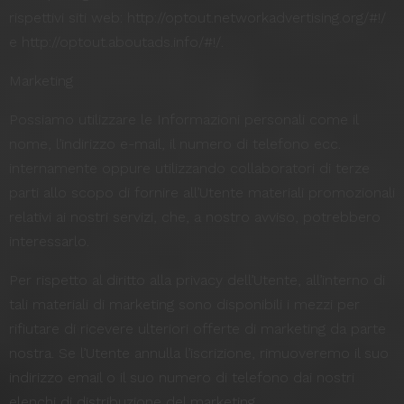
rispettivi siti web: http://optout.networkadvertising.org/#!/
e http://optout.aboutads.info/#!/.
Marketing
Possiamo utilizzare le Informazioni personali come il
nome, l’indirizzo e-mail, il numero di telefono ecc.
internamente oppure utilizzando collaboratori di terze
parti allo scopo di fornire all’Utente materiali promozionali
relativi ai nostri servizi, che, a nostro avviso, potrebbero
interessarlo.
Per rispetto al diritto alla privacy dell’Utente, all’interno di
tali materiali di marketing sono disponibili i mezzi per
rifiutare di ricevere ulteriori offerte di marketing da parte
nostra. Se l’Utente annulla l’iscrizione, rimuoveremo il suo
indirizzo email o il suo numero di telefono dai nostri
elenchi di distribuzione del marketing.