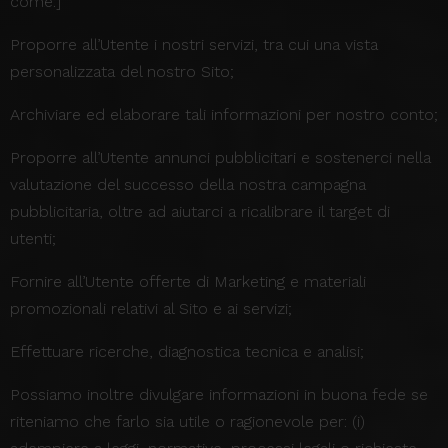
come:]
Proporre all’Utente i nostri servizi, tra cui una vista
personalizzata del nostro Sito;
Archiviare ed elaborare tali informazioni per nostro conto;
Proporre all’Utente annunci pubblicitari e sostenerci nella
valutazione del successo della nostra campagna
pubblicitaria, oltre ad aiutarci a ricalibrare il target di
utenti;
Fornire all’Utente offerte di Marketing e materiali
promozionali relativi al Sito e ai servizi;
Effettuare ricerche, diagnostica tecnica e analisi;
Possiamo inoltre divulgare informazioni in buona fede se
riteniamo che farlo sia utile o ragionevole per: (i)