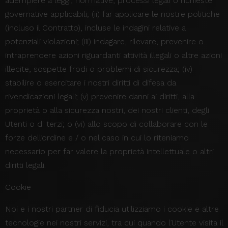
adempiere a leggi, normative, processi legali o richieste
governative applicabili; (ii) far applicare le nostre politiche
(incluso il Contratto), incluse le indagini relative a
potenziali violazioni; (iii) indagare, rilevare, prevenire o
intraprendere azioni riguardanti attività illegali o altre azioni
illecite, sospette frodi o problemi di sicurezza; (iv)
stabilire o esercitare i nostri diritti di difesa da
rivendicazioni legali; (v) prevenire danni ai diritti, alla
proprietà o alla sicurezza nostri, dei nostri clienti, degli
Utenti o di terzi; o (vi) allo scopo di collaborare con le
forze dell’ordine e / o nel caso in cui lo riteniamo
necessario per far valere la proprietà intellettuale o altri
diritti legali.
Cookie
Noi e i nostri partner di fiducia utilizziamo i cookie e altre
tecnologie nei nostri servizi, tra cui quando l’Utente visita il