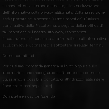
saranno effettive immediatamente, alla visualizzazione
dell’Informativa sulla privacy aggiornata. L’ultima revisione
sarà riportata nella sezione “Ultima modifica”. L’utilizzo
continuativo della Piattaforma, a seguito della notifica di
tali modifiche sul nostro sito web, rappresenta
l’accettazione e il consenso a tali modifiche all’Informativa
sulla privacy e il consenso a sottostare ai relativi termini.
Come contattarci
Per qualsiasi domanda generica sul Sito oppure sulle
informazioni che raccogliamo sull’Utente e su come le
utilizziamo, è possibile contattarci all’indirizzo [aggiungere
l’indirizzo e-mail applicabile] .
Completare i dati dell’azienda